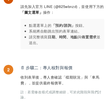
請先加入官方 LINE (@825wbnzd)，並使用下方的
「圖文選單」
操作：
點選選單上的
「預約/諮詢」
按鈕。
系統將自動跳出預約表單連結。
請完整填寫
日期、時間、地點
與
佈置需求
並
送出。
📄 步驟二：專人核對與報價
2
收到表單後，專人會確認「檔期狀況」與「車馬
費」，並提供最終報價單。
註：若需修改樣式或調整細節，可於此階段與我們討
論。