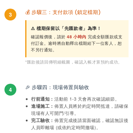
💰 步驟三：支付款項 (鎖定檔期)
3
⚠️ 檔期保留以「先匯款者」為準！
確認報價後，請於
48 小時內
完成全額匯款或支
付訂金。逾時將自動釋出檔期給下一位客人，恕
不另行通知。
*匯款後請回傳明細截圖，確認入帳才算預約成功。
🎉 步驟四：現場佈置與驗收
4
行前通知：
活動前 1-3 天會再次確認細節。
進場施工：
佈置人員將於約定時間抵達，請確保
現場有人可開門/引導。
完工驗收：
佈置完成後請當面確認，確認無誤後
人員即離場 (或依約定時間撤場)。