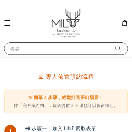
搜尋
📅 專人佈置預約流程
✨ 簡單 4 步驟，輕鬆打造夢幻場景！
採「完全預約制」，建議提前 2-3 週預訂以保留檔期。
📲 步驟一：加入 LINE 索取表單
1