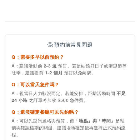
🤔 預約前常見問題
Q：需要多早以前預約？
A：建議活動前
2-3 週
預訂。若是結婚好日子或聖誕節等
旺季，建議提前
1-2 個月
預訂以免向隅。
Q：可以當天急件嗎？
A：視當日人力狀況而定。若能安排，距離活動時間
不足
24 小時
之訂單將加收 $500 急件費。
Q：還沒確定餐廳可以先約嗎？
A：可以先諮詢風格與預算，但
「地點」與「時間」
是報
價與確認檔期的關鍵。建議場地確定後再進行正式預約流
程。