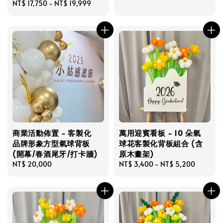
Regular
NT$ 17,750
-
NT$ 19,999
price
price
商業活動佈置 - 客製化
萬用迎賓看板 - 10 朵氣
品牌形象方型氣球背板
球花客製化背板組合 (含
(開幕/春酒尾牙/打卡牆)
原木畫架)
Regular
NT$ 20,000
Regular
NT$ 3,400
-
NT$ 5,200
price
price