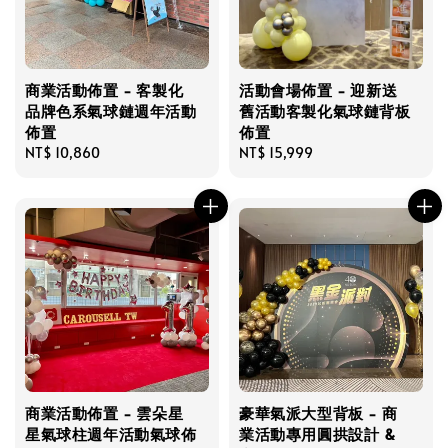
商業活動佈置 - 客製化
活動會場佈置 - 迎新送
品牌色系氣球鏈週年活動
舊活動客製化氣球鏈背板
佈置
佈置
Regular
NT$ 10,860
Regular
NT$ 15,999
price
price
商業活動佈置 - 雲朵星
豪華氣派大型背板 - 商
星氣球柱週年活動氣球佈
業活動專用圓拱設計 &