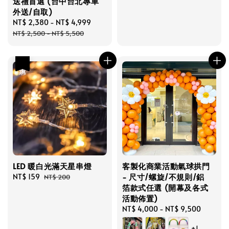
送禮首選 (台中台北專車
price
price
外送/自取)
Sale
NT$ 2,380
-
NT$ 4,999
Regular
price
price
NT$ 2,500
-
NT$ 5,500
優惠
LED 暖白光滿天星串燈
客製化商業活動氣球拱門
- 尺寸/螺旋/不規則/鋁
Sale
NT$ 159
Regular
NT$ 200
箔款式任選 (開幕及各式
price
price
活動佈置)
Regular
NT$ 4,000
-
NT$ 9,500
price
+1