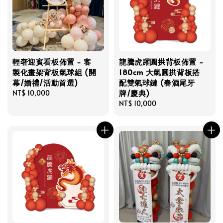
輕奢迎賓看板佈置 - 客
龍騰虎躍圓拱背板佈置 -
製化畫架背板氣球組 (開
180cm 大氣圓拱背板搭
幕/婚禮/活動首選)
配雙氣球鏈 (春酒尾牙
牌/慶典)
Regular
NT$ 10,000
price
Regular
NT$ 10,000
price