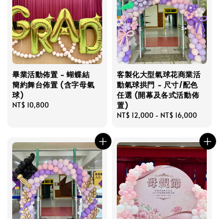
畢業活動佈置 - 蝴蝶結
客製化大型氣球花商業活
簡約舞台佈置 (含字母氣
動氣球拱門 - 尺寸/配色
球)
任選 (開幕及各式活動佈
置)
Regular
NT$ 10,800
price
Regular
NT$ 12,000
-
NT$ 16,000
price