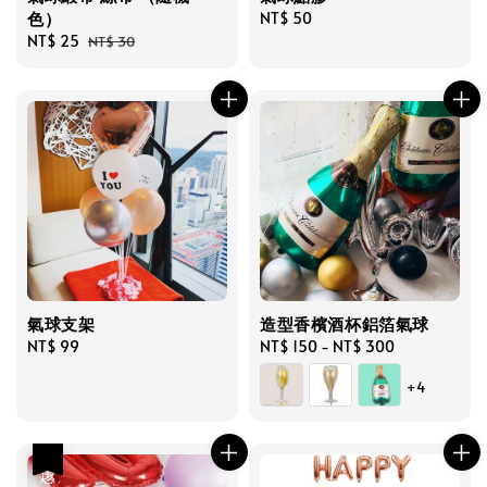
色）
Regular
NT$ 50
Sale
NT$ 25
Regular
price
NT$ 30
price
price
氣球支架
造型香檳酒杯鋁箔氣球
Regular
NT$ 99
Regular
NT$ 150
-
NT$ 300
price
price
+4
優惠