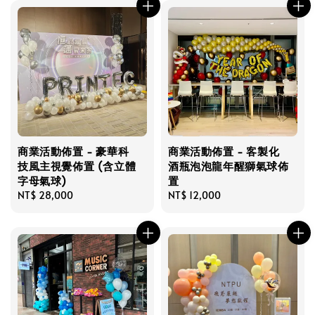
商業活動佈置 - 豪華科
商業活動佈置 - 客製化
技風主視覺佈置 (含立體
酒瓶泡泡龍年醒獅氣球佈
字母氣球)
置
Regular
NT$ 28,000
Regular
NT$ 12,000
price
price