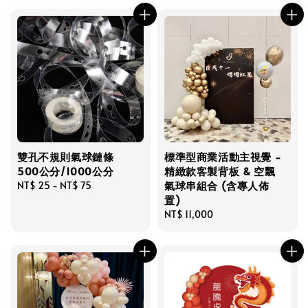
雙孔不規則氣球鏈條
標準型商業活動主視覺 -
500公分/1000公分
精緻款客製背板 & 空飄
氣球串組合 (含專人佈
Regular
NT$ 25
-
NT$ 75
置)
price
Regular
NT$ 11,000
price