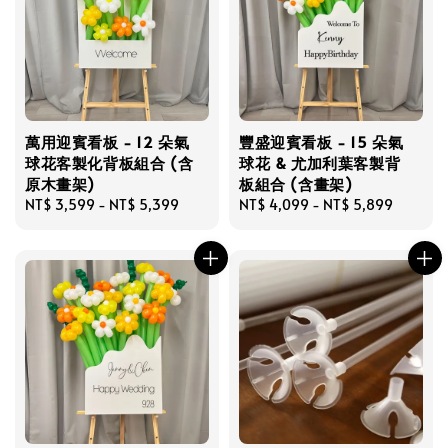
萬用迎賓看板 - 12 朵氣
豐盛迎賓看板 - 15 朵氣
球花客製化背板組合 (含
球花 & 尤加利葉客製背
原木畫架)
板組合 (含畫架)
Regular
NT$ 3,599
-
NT$ 5,399
Regular
NT$ 4,099
-
NT$ 5,899
price
price