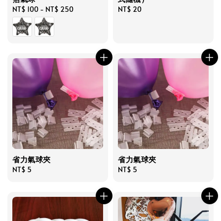
Regular
NT$ 100
-
NT$ 250
Regular
NT$ 20
price
price
省力氣球夾
省力氣球夾
Regular
NT$ 5
Regular
NT$ 5
price
price