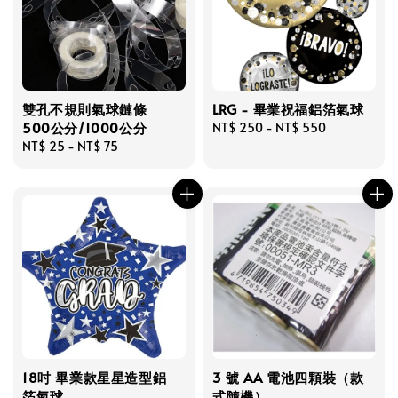
雙孔不規則氣球鏈條
LRG - 畢業祝福鋁箔氣球
500公分/1000公分
Regular
NT$ 250
-
NT$ 550
Regular
NT$ 25
-
NT$ 75
price
price
18吋 畢業款星星造型鋁
3 號 AA 電池四顆裝（款
箔氣球
式隨機）