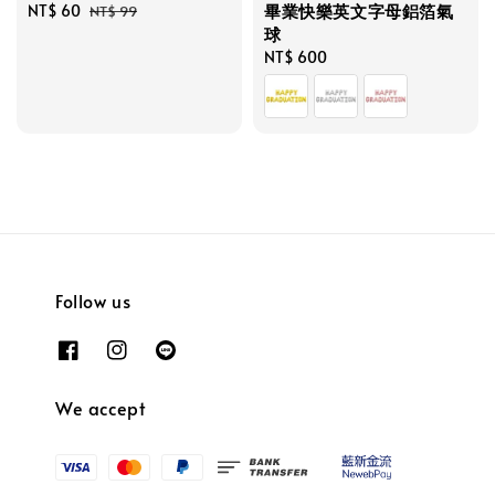
畢業快樂英文字母鋁箔氣
Sale
NT$ 60
Regular
NT$ 99
球
price
price
Regular
NT$ 600
price
Follow us
We accept