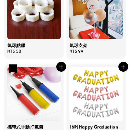
氣球點膠
氣球支架
Regular
NT$ 50
Regular
NT$ 99
price
price
優惠
攜帶式手動打氣筒
16吋Happy Graduation