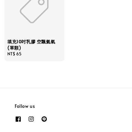
填充10吋乳膠 空飄氦氣
(單顆)
Regular
NT$ 65
price
Follow us