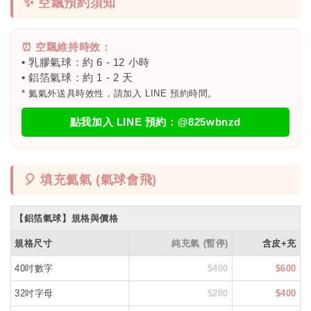
✨ 空飄預約須知
⏰ 空飄維持時效：
• 乳膠氣球：約 6 - 12 小時
• 鋁箔氣球：約 1 - 2 天
* 氦氣外送具時效性，請加入 LINE 預約時間。
點我加入 LINE 預約：@825wbnzd
🎈 填充氦氣 (氣球會飛)
【鋁箔氣球】規格與價格
規格尺寸
純充氣 (暫停)
含皮+充
40吋數字
$400
$600
32吋字母
$280
$400