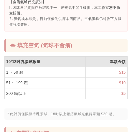
【自備氣球代充須知】
1. 因球皮品質與存放環境不一，若充氣中發生破損，本工作室
恕不負
責賠償
。
2. 氦氣成本昂貴，目前僅優先供應本店商品。空氣服務仍將依下方報
價收取費用。
☁️ 填充空氣 (氣球不會飛)
10/12吋乳膠球數量
單顆金額
1 ~ 50 顆
$15
51 ~ 199 顆
$10
200 顆以上
$5
* 此計價僅限標準乳膠球，18吋以上鋁箔氣球充氣費單顆 $20 起。