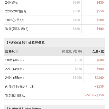
24吋愛心
$360
$450
22吋/20吋圓形
$500
$550
18吋心/星/月
$180
$200
造型(酒瓶/鑽戒)
$350
$400
【泡泡波波球】規格與價格
規格尺寸
純充氣 (暫停)
含皮+充
18吋 (40cm)
$550
$600
22吋 (49cm)
$850
$900
24吋 (55cm)
$1050
$1100
內加羽毛/亮片/小球
+$150
客製生日貼紙
+$150~$350