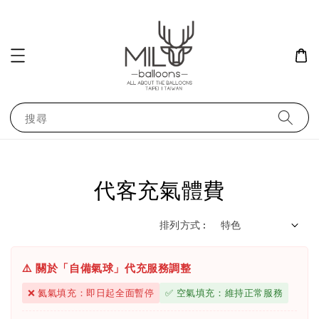
搜尋
代客充氣體費
排列方式 :
⚠️ 關於「自備氣球」代充服務調整
❌ 氦氣填充：即日起全面暫停
✅ 空氣填充：維持正常服務