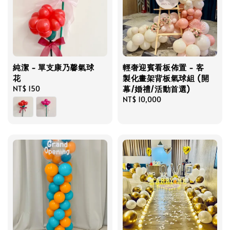
純潔 - 單支康乃馨氣球
輕奢迎賓看板佈置 - 客
花
製化畫架背板氣球組 (開
幕/婚禮/活動首選)
Regular
NT$ 150
price
Regular
NT$ 10,000
price