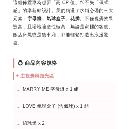
這組佈置專為想要「高 CP 值」卻不失「儀式
感」的準新郎設計。我們精選了求婚必備的三大
元素：
字母燈、氣球盒子、花瓣
。不僅視覺效果
豐富，且場地適應性極高，無論是家裡的客廳、
飯店床尾或是後車廂，都能輕鬆打造出浪漫驚
喜。
💍 商品內容規格
✦ 主視覺與燈光區
MARRY ME 字母燈 x 1 組
-
LOVE 氣球盒子 (含氣球) x 1 組
-
線球燈 x 2
-