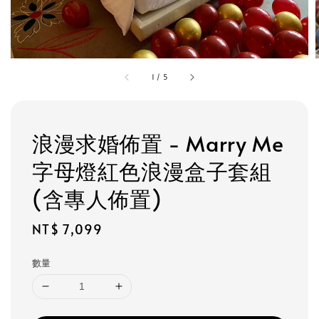
1
/
5
浪漫求婚佈置 - Marry Me
字母燈紅色浪漫盒子套組
(含專人佈置)
Regular
NT$ 7,099
price
數量