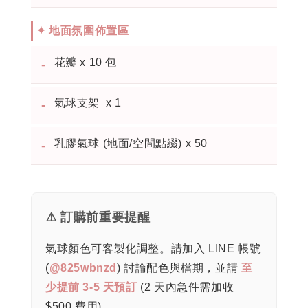
✦ 地面氛圍佈置區
花瓣 x 10 包
-
氣球支架 x 1
-
乳膠氣球 (地面/空間點綴) x 50
-
⚠️ 訂購前重要提醒
氣球顏色可客製化調整。請加入 LINE 帳號
(
@825wbnzd
) 討論配色與檔期，並請
至
少提前 3-5 天預訂
(2 天內急件需加收
$500 費用)。