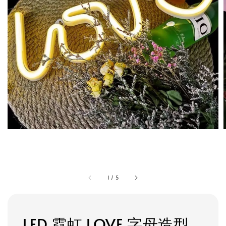
1
/
5
LED 霓虹 LOVE 字母造型