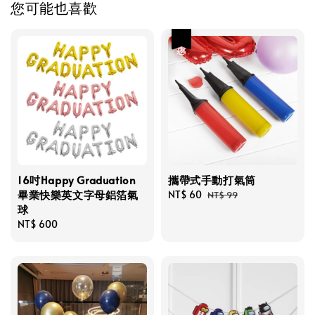
您可能也喜歡
優惠
16吋Happy Graduation
攜帶式手動打氣筒
畢業快樂英文字母鋁箔氣
Sale
NT$ 60
Regular
NT$ 99
球
price
price
Regular
NT$ 600
price