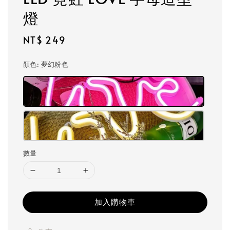
燈
Regular
NT$ 249
price
顏色
: 夢幻粉色
數量
加入購物車