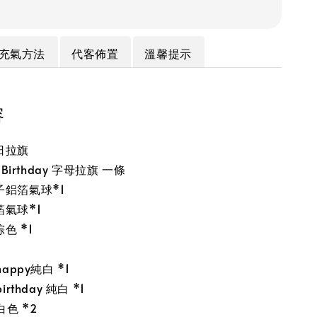
充氣方法
代客佈置
溫馨提示
容
日拉旗
 Birthday 字母拉旗 一條
鋁箔氣球*1
氣球*1
色 *1
appy純白 *1
rthday 純白 *1
白色 *2