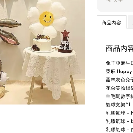
商品內容
商品內
兔子亞麻生
亞麻 Happy
叢林灰色兔子
花朵笑臉鋁箔
羊毛氈數字棕
氣球支架*1
乳膠氣球 - h
乳膠氣球 - bi
乳膠氣球 - 