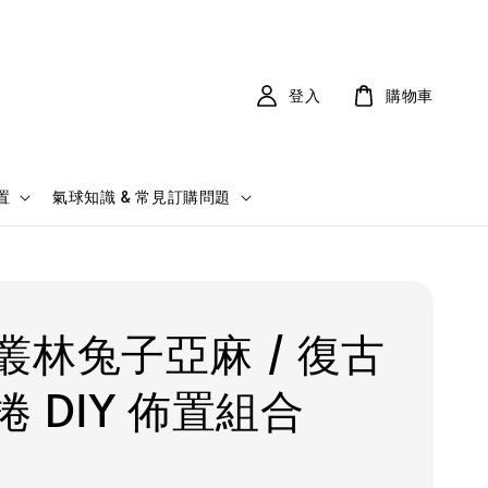
登入
購物車
置
氣球知識 & 常見訂購問題
叢林兔子亞麻 / 復古
捲 DIY 佈置組合