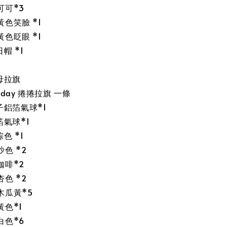
可可*3
黃色笑臉 *1
黃色眨眼 *1
帽 *1
母拉旗
rthday 捲捲拉旗 一條
鋁箔氣球*1
氣球*1
色 *1
沙色 *2
咖啡*2
杏色 *2
木瓜黃*5
黃色*1
白色*6