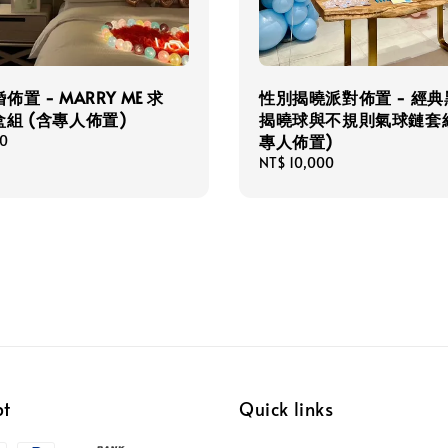
置 - MARRY ME 求
性別揭曉派對佈置 - 經
組 (含專人佈置)
揭曉球與不規則氣球鏈套
專人佈置)
00
Regular
NT$ 10,000
price
pt
Quick links