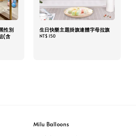
典黑性別
生日快樂主題掛旗連體字母拉旗
組(含
Regular
NT$ 150
price
Milu Balloons