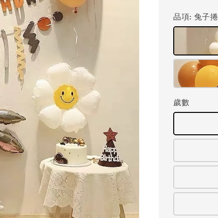
price
品項
: 兔子
歲數