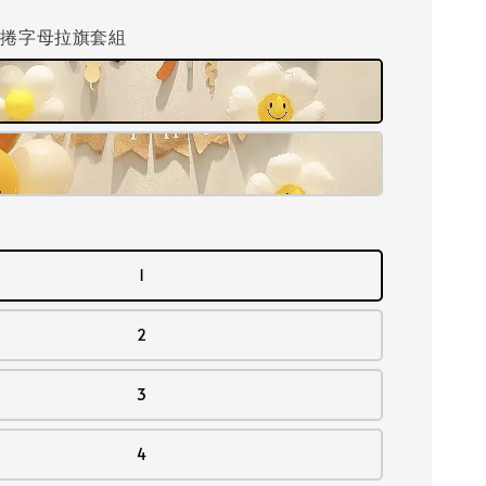
捲捲字母拉旗套組
1
2
3
4