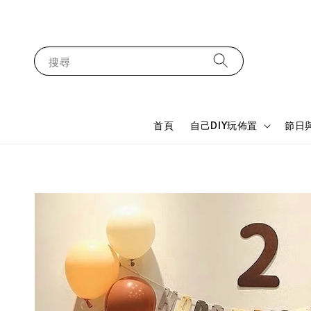
搜尋
首頁
自己DIY玩佈置
節日