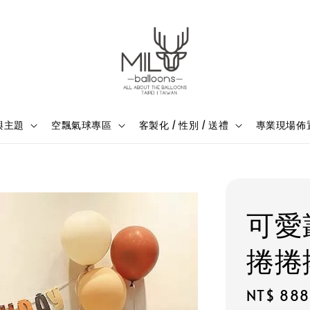
與主題
空飄氣球專區
客製化 / 性別 / 送禮
專業現場佈
可愛
捲捲
Regular
NT$ 888