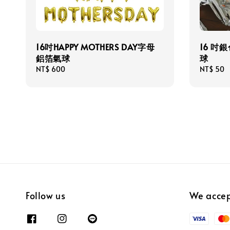
16吋HAPPY MOTHERS DAY字母
16 吋
鋁箔氣球
球
Regular
NT$ 600
Regular
NT$ 50
price
price
Follow us
We acce