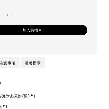
加入購物車
注意事項
溫馨提示
容
派對燕尾旗(黑) *1
 *1