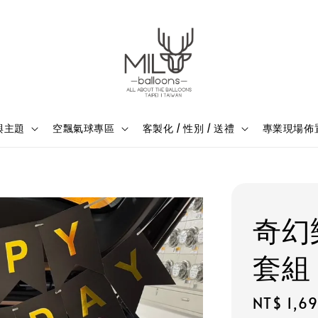
與主題
空飄氣球專區
客製化 / 性別 / 送禮
專業現場佈
奇幻
套組
Regular
NT$ 1,6