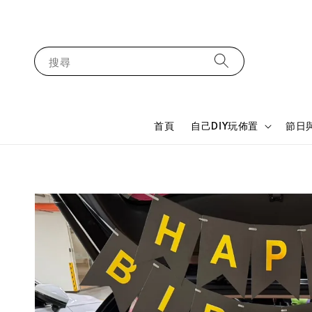
搜尋
首頁
自己DIY玩佈置
節日