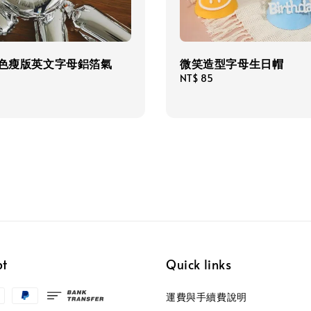
銀色瘦版英文字母鋁箔氣
微笑造型字母生日帽
Regular
NT$ 85
price
pt
Quick links
運費與手續費說明