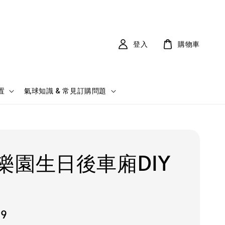
登入
購物車
置
氣球知識 & 常見訂購問題
樂園生日後車廂DIY
99