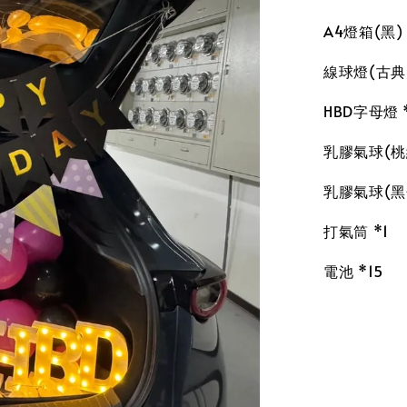
A4燈箱(黑) 
線球燈(古典白
HBD字母燈 
乳膠氣球(桃紅
乳膠氣球(黑色
打氣筒 *1
電池 *15