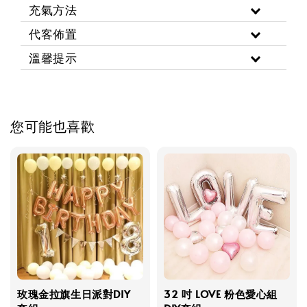
充氣方法
代客佈置
溫馨提示
您可能也喜歡
玫瑰金拉旗生日派對DIY
32 吋 LOVE 粉色愛心組