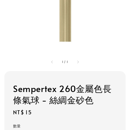
1
/
1
Sempertex 260金屬色長
條氣球 - 絲綢金砂色
Regular
NT$ 15
price
數量