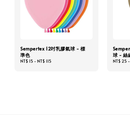
Sempertex 12吋乳膠氣球 - 標
Sempe
準色
球 - 
Regular
NT$ 15
-
NT$ 115
Regular
NT$ 25
price
price