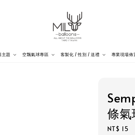
與主題
空飄氣球專區
客製化 / 性別 / 送禮
專業現場佈
Sem
條氣
Regular
NT$ 15