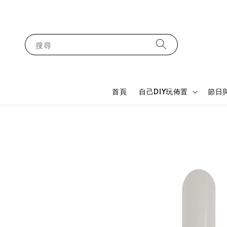
搜尋
首頁
自己DIY玩佈置
節日