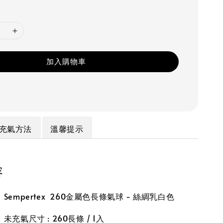
加入購物車
充氣方法
溫馨提示
容
empertex 260金屬色長條氣球 - 絲綢乳白色
充氣尺寸 : 260長條 / 1入