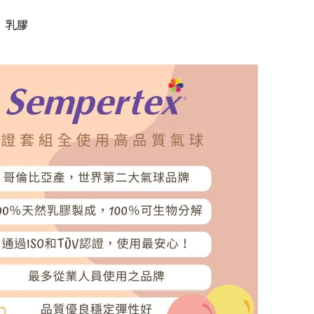
】乳膠
】