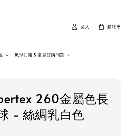
登入
購物車
置
氣球知識 & 常見訂購問題
pertex 260金屬色長
球 - 絲綢乳白色