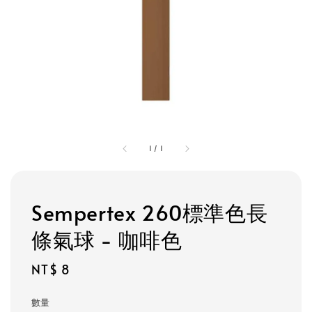
1
/
1
Sempertex 260標準色長
條氣球 - 咖啡色
Regular
NT$ 8
price
數量