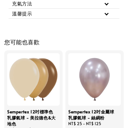
充氣方法
溫馨提示
您可能也喜歡
Sempertex 12吋標準色
Sempertex 12吋金屬球
乳膠氣球 - 美拉德色&大
乳膠氣球 - 絲綢粉
地色
Regular
NT$ 25
-
NT$ 125