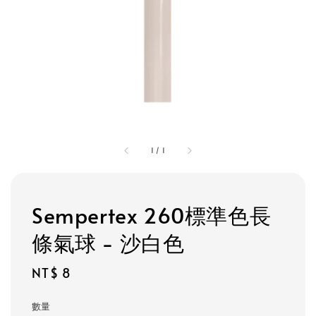
1
/
1
Sempertex 260標準色長
條氣球 - 沙白色
Regular
NT$ 8
price
數量