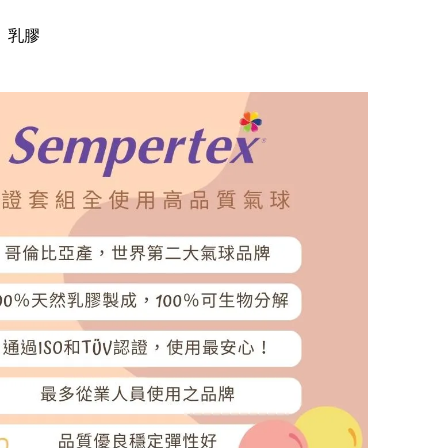
】乳膠
】