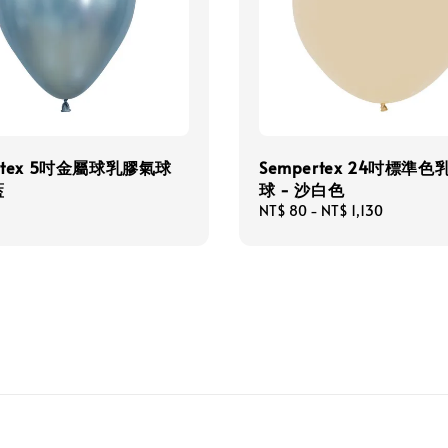
ertex 5吋金屬球乳膠氣球
Sempertex 24吋標準
藍
球 - 沙白色
Regular
NT$ 80
-
NT$ 1,130
price