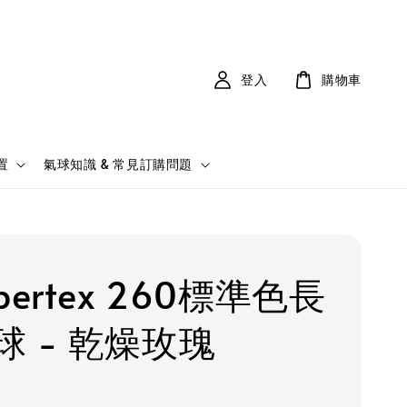
登入
購物車
置
氣球知識 & 常見訂購問題
pertex 260標準色長
球 - 乾燥玫瑰