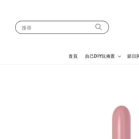
搜尋
首頁
自己DIY玩佈置
節日