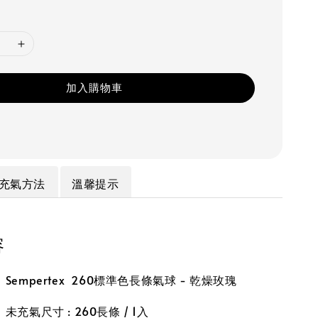
加入購物車
充氣方法
溫馨提示
容
empertex 260標準色長條氣球 - 乾燥玫瑰
充氣尺寸 : 260長條 / 1入