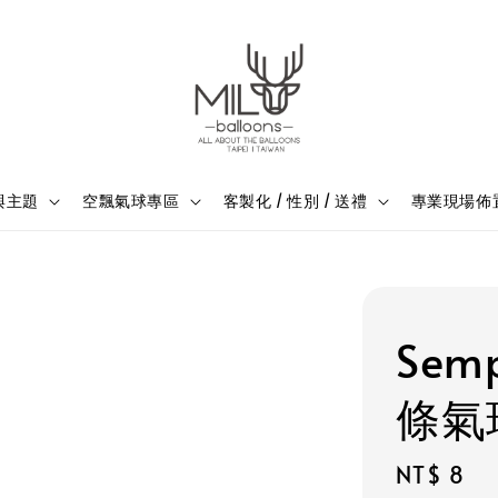
與主題
空飄氣球專區
客製化 / 性別 / 送禮
專業現場佈
Sem
條氣
Regular
NT$ 8