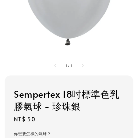
1
/
1
Sempertex 18吋標準色乳
膠氣球 - 珍珠銀
Regular
NT$ 50
price
你想要怎樣的氣球？