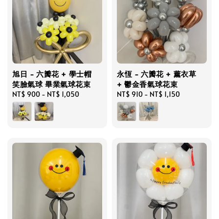
旭日 - 六瓣花 + 學士帽
永恆 - 六瓣花 + 薰衣草
笑臉氣球 畢業氣球花束
+ 鬱金香氣球花束
Regular
NT$ 900
-
NT$ 1,050
Regular
NT$ 910
-
NT$ 1,150
price
price