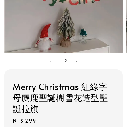
1
/
5
Merry Christmas 紅綠字
母麋鹿聖誕樹雪花造型聖
誕拉旗
Regular
NT$ 299