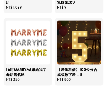
組
乳膠氣球🎈
Regular
NT$ 1,099
Regular
NT$ 9
price
price
16吋MARRYME嫁給我字
【燈飾租借】100公分合
母鋁箔氣球
成板數字燈 - 5
Regular
NT$ 350
Regular
NT$ 800
price
price