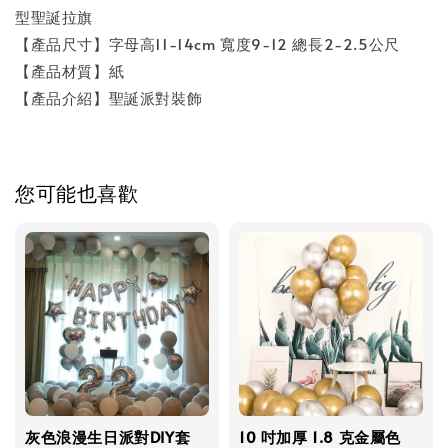
型聖誕拉旗
【產品尺寸】字母高11-14cm 寬度9-12 總長2-2.5公尺
【產品材質】紙
【產品介紹】聖誕派對裝飾
您可能也喜歡
灰色浪漫生日派對DIY套
10 吋加厚 1.8 克金屬色