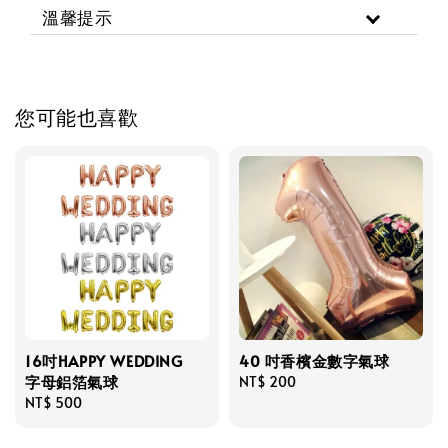
溫馨提示
您可能也喜歡
16吋HAPPY WEDDING
40 吋香檳金數字氣球
字母鋁箔氣球
Regular
NT$ 200
Regular
NT$ 500
price
price