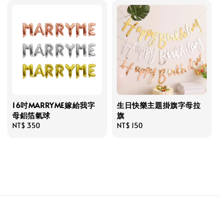
16吋MARRYME嫁給我字
生日快樂主題掛旗字母拉
母鋁箔氣球
旗
Regular
NT$ 350
Regular
NT$ 150
price
price