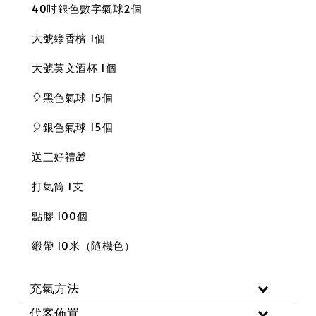
40吋銀色數字氣球2個
大號綠香檳 1個
大號英文酒杯 1個
🎈黑色氣球 15個
🎈銀色氣球 15個
送三好禮🎁
打氣筒 1支
點膠 100個
緞帶 10米（隨機色）
充氣方法
代客佈置