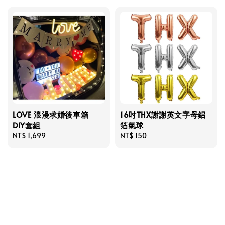
LOVE 浪漫求婚後車箱
16吋THX謝謝英文字母鋁
DIY套組
箔氣球
Regular
NT$ 1,699
Regular
NT$ 150
price
price