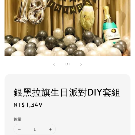
1
/
1
銀黑拉旗生日派對DIY套組
Regular
NT$ 1,349
price
數量