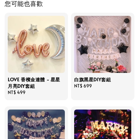
您可能也喜歡
LOVE 香檳金連體 - 星星
白旗黑星DIY套組
月亮DIY套組
Regular
NT$ 699
Regular
NT$ 499
price
price