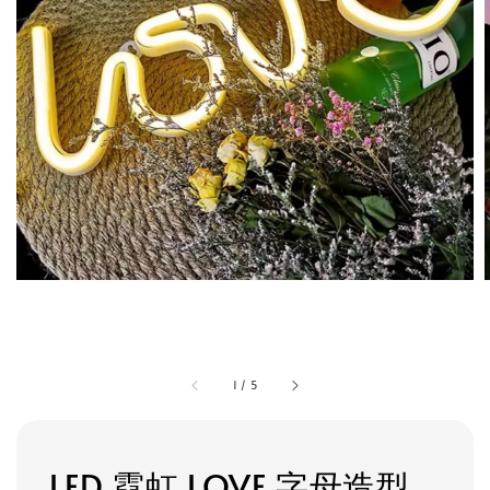
1
/
5
LED 霓虹 LOVE 字母造型