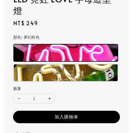
燈
Regular
NT$ 249
price
顏色
: 夢幻粉色
數量
加入購物車