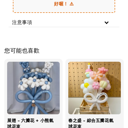
好喔！ ⚠️
注意事項
您可能也喜歡
展翅 - 六瓣花 + 小熊氣
春之盛 - 綜合五瓣花氣
球花束
球花束