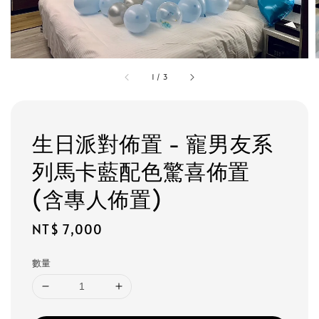
1
/
3
生日派對佈置 - 寵男友系
列馬卡藍配色驚喜佈置
(含專人佈置)
Regular
NT$ 7,000
price
數量