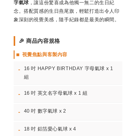
字氣球
，讓這份驚喜成為他獨一無二的生日紀
念。搭配質感的生日燕尾旗，輕鬆打造出令人印
象深刻的視覺美感，隨手紀錄都是最美的瞬間。
🎉 商品內容規格
■
視覺焦點與客製內容
16 吋 HAPPY BIRTHDAY 字母氣球 x 1
-
組
16 吋 英文名字母氣球 x 1 組
-
40 吋 數字氣球 x 2
-
18 吋 鋁箔愛心氣球 x 4
-