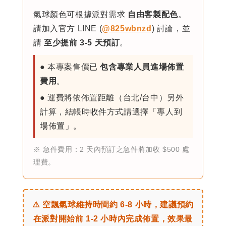
氣球顏色可根據派對需求
自由客製配色
。
請加入官方 LINE (
@825wbnzd
) 討論，並
請
至少提前 3-5 天預訂
。
● 本專案售價已
包含專業人員進場佈置
費用
。
● 運費將依佈置距離（台北/台中）另外
計算，結帳時收件方式請選擇「專人到
場佈置」。
※ 急件費用：2 天內預訂之急件將加收 $500 處
理費。
⚠️ 空飄氣球維持時間約 6-8 小時，建議預約
在派對開始前 1-2 小時內完成佈置，效果最