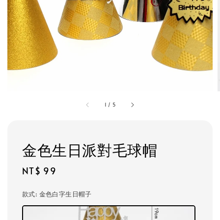
1
/
5
金色生日派對毛球帽
Regular
NT$ 99
price
款式
: 金色白字生日帽子