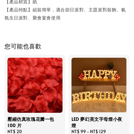
【產品材質】紙
【產品特點】組裝簡單，適合節日派對、主題派對裝飾、氣
氛生日派對、聚會宴會使用
您可能也喜歡
壓縮仿真玫瑰花瓣一包
LED 夢幻英文字母燈小夜
100 片
燈
Regular
NT$ 20
Regular
NT$ 99
-
NT$ 129