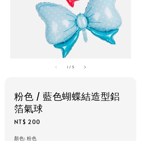
1
/
5
粉色 / 藍色蝴蝶結造型鋁
箔氣球
Regular
NT$ 200
price
顏色
: 粉色