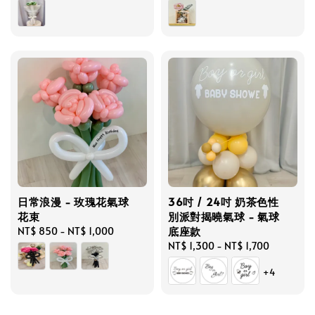
price
price
日常浪漫 - 玫瑰花氣球
36吋 / 24吋 奶茶色性
花束
別派對揭曉氣球 - 氣球
底座款
Regular
NT$ 850
-
NT$ 1,000
price
Regular
NT$ 1,300
-
NT$ 1,700
price
+4