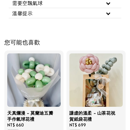
需要空飄氣球
溫馨提示
您可能也喜歡
天真爛漫 - 莫蘭迪五瓣
謙虛的溫柔 - 山茶花祝
手作氣球花禮
賀紙袋花禮
Regular
NT$ 660
Regular
NT$ 699