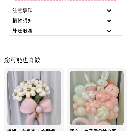
注意事項
購物須知
外送服務
您可能也喜歡
靜謐 - 六瓣花 + 造型蝴
暖心 - 兔子雲朵綜合五