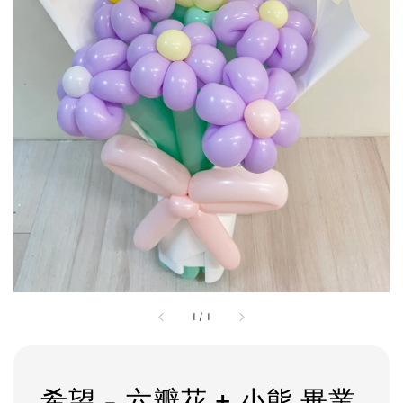
1
/
1
希望 - 六瓣花 + 小熊 畢業