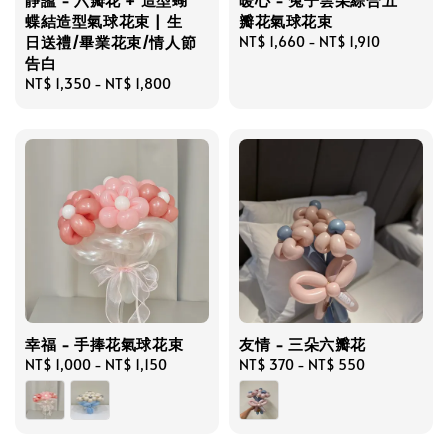
蝶結造型氣球花束 | 生
瓣花氣球花束
日送禮/畢業花束/情人節
Regular
NT$ 1,660
-
NT$ 1,910
告白
price
Regular
NT$ 1,350
-
NT$ 1,800
price
幸福 - 手捧花氣球花束
友情 - 三朵六瓣花
Regular
NT$ 1,000
-
NT$ 1,150
Regular
NT$ 370
-
NT$ 550
price
price