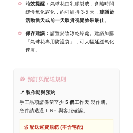
✿
時效提醒：
氣球花由乳膠製成，會隨時間
緩慢氧化霧化，約可維持 3-5 天，
建議於
活動當天或前一天取貨視覺效果最佳
。
✿
保存建議：
請置於陰涼乾燥處。建議加購
「氣球花專用防護袋」，可大幅延緩氧化
速度。
🎁
預訂與配送規則
📍 製作期與預約
手工品項請保留至少
5 個工作天
製作期。
急件請透過 LINE 與客服確認。
💰 配送運費規範 (不含宅配)