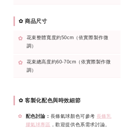
✿ 商品尺寸
花束整體寬度約50cm（依實際製作微
✿
調）
花束總高度約60-70cm（依實際製作微
✿
調）
✿ 客製化配色與時效細節
✿
配色討論：
長條氣球顏色可參考
長條乳
膠氣球專區
，歡迎提供色系需求討論。