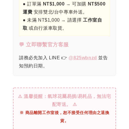
● 訂單滿
NT$1,000
→ 可加購
NT$500
運費
安排雙北/台中專車外送。
● 未滿 NT$1,000 → 請選擇
工作室自
取
或自行派車取貨。
💬 立即聯繫官方客服
請務必先加入 LINE 👉
@825wbnzd
並告
知預約日期。
⚠️ 溫馨提醒：氣球花屬易損/易耗品，無法宅
配寄送。 ⚠️
※ 商品離開工作室後，恕不接受任何理由之退換
貨。