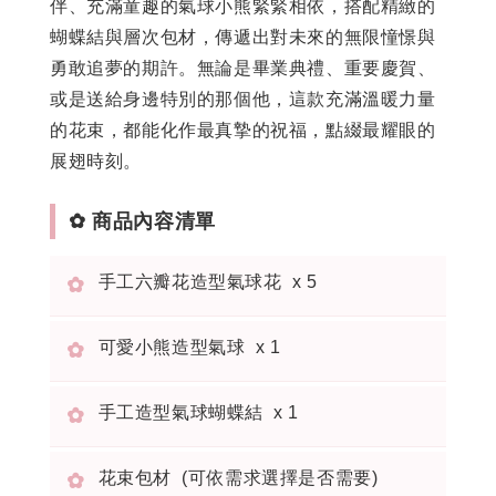
伴、充滿童趣的氣球小熊緊緊相依，搭配精緻的
蝴蝶結與層次包材，傳遞出對未來的無限憧憬與
勇敢追夢的期許。無論是畢業典禮、重要慶賀、
或是送給身邊特別的那個他，這款充滿溫暖力量
的花束，都能化作最真摯的祝福，點綴最耀眼的
展翅時刻。
✿ 商品內容清單
手工六瓣花造型氣球花 x 5
✿
可愛小熊造型氣球 x 1
✿
手工造型氣球蝴蝶結 x 1
✿
花束包材 (可依需求選擇是否需要)
✿