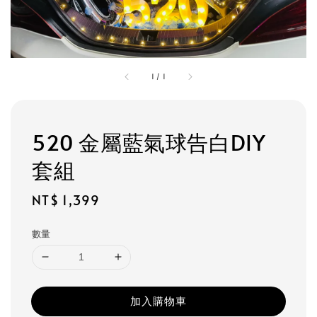
1
/
1
520 金屬藍氣球告白DIY
套組
Regular
NT$ 1,399
price
數量
加入購物車