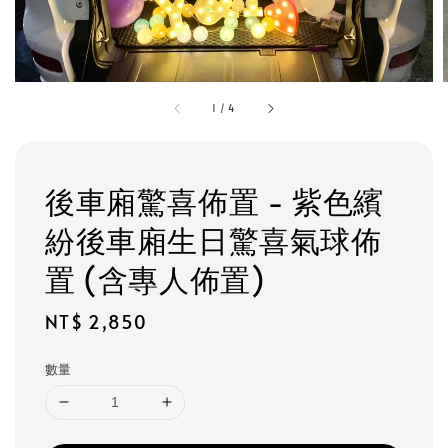
1
/
4
後車廂驚喜佈置 - 紫色繽
紛後車廂生日驚喜氣球佈
置 (含專人佈置)
Regular
NT$ 2,850
price
數量