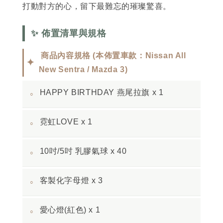
打動對方的心，留下最難忘的璀璨驚喜。
✨ 佈置清單與規格
商品內容規格 (本佈置車款：Nissan All
✦
New Sentra / Mazda 3)
HAPPY BIRTHDAY 燕尾拉旗 x 1
◦
霓虹LOVE x 1
◦
10吋/5吋 乳膠氣球 x 40
◦
客製化字母燈 x 3
◦
愛心燈(紅色) x 1
◦