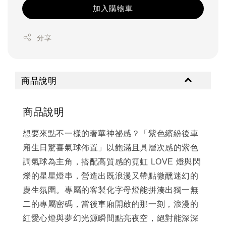
加入購物車
分享
商品說明
商品說明
想要來點不一樣的奢華神祕感？「紫色繽紛後車
廂生日驚喜氣球佈置」以飽滿且具層次感的紫色
調氣球為主角，搭配高質感的霓虹 LOVE 燈與閃
爍的星星燈串，營造出既浪漫又帶點微醺迷幻的
慶生氛圍。專屬的客製化字母燈能拼湊出獨一無
二的專屬密碼，當後車廂開啟的那一刻，浪漫的
紅愛心燈與夢幻光源瞬間點亮夜空，絕對能深深