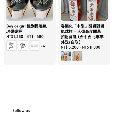
Boy or girl 性別揭曉氣
客製化「中型」醒獅對獅
球爆爆桶
氣球柱 - 宏偉高度開幕
招財首選 (台中台北專車
Regular
NT$ 1,380
-
NT$ 1,580
外送/自取)
price
+4
Regular
NT$ 5,200
-
NT$ 11,000
price
Follow us