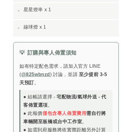
星星燈串 x 1
◦
線球燈 x 1
◦
💡
訂購與專人佈置須知
如有特定配色需求，請加入官方 LINE
(
@825wbnzd
) 討論，並請
至少提前 3-5
天預訂
。
● 結帳請選擇 -
宅配物流/氣球外送 - 代
客佈置選項
。
● 此報價
僅包含專人佈置費用
需自行將
車輛開至板橋或台中工作室
。
● 如需到府服務將依實際距離另外計算