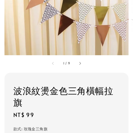
1
/
9
波浪紋燙金色三角橫幅拉
旗
Regular
NT$ 99
price
款式
: 玫瑰金三角旗