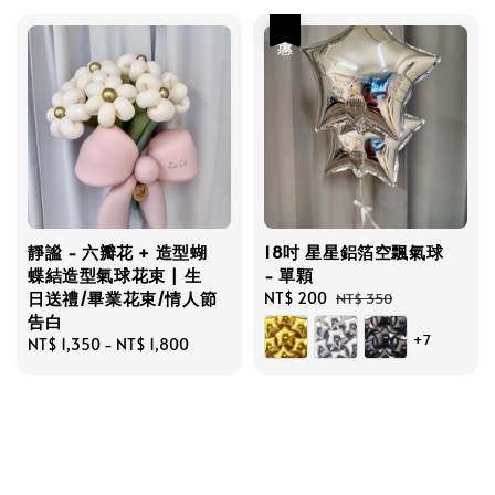
優惠
靜謐 - 六瓣花 + 造型蝴
18吋 星星鋁箔空飄氣球
蝶結造型氣球花束 | 生
- 單顆
日送禮/畢業花束/情人節
Sale
NT$ 200
Regular
NT$ 350
告白
price
price
+7
Regular
NT$ 1,350
-
NT$ 1,800
price