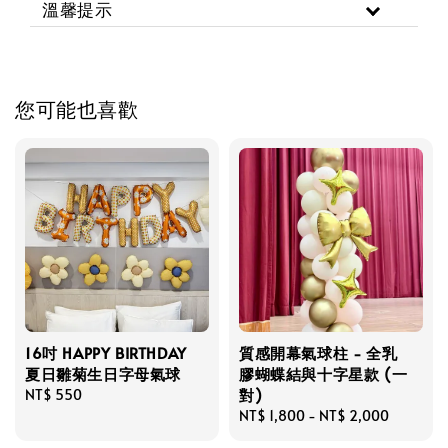
溫馨提示
您可能也喜歡
16吋 HAPPY BIRTHDAY
質感開幕氣球柱 - 全乳
夏日雛菊生日字母氣球
膠蝴蝶結與十字星款 (一
對)
Regular
NT$ 550
price
Regular
NT$ 1,800
-
NT$ 2,000
price