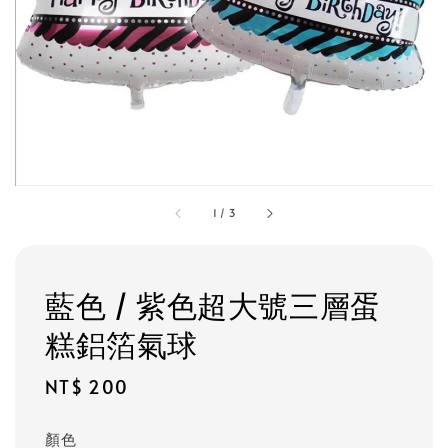
1
/
3
藍色 / 紫色超大號三層蛋
糕鋁箔氣球
Regular
NT$ 200
price
顏色