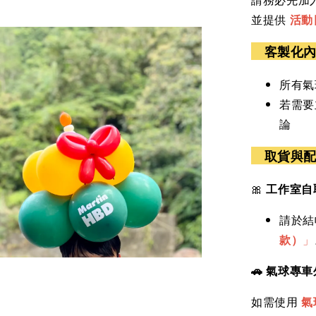
並提供
活動
客製化
所有氣
若需要
論
取貨與
🎀
工作室自
請於結
款）
」
🚗 氣球專
如需使用
氣