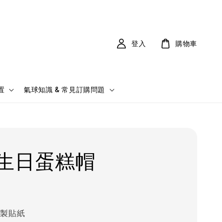
登入
購物車
置
氣球知識 & 常見訂購問題
生日蛋糕帽
客製貼紙