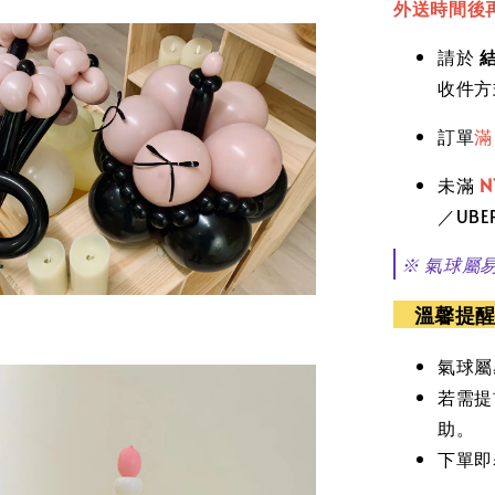
外送時間後
請於
收件方
訂單
未滿
N
／UB
※ 氣球屬
溫馨
提
氣球屬
若需提
助。
下單即