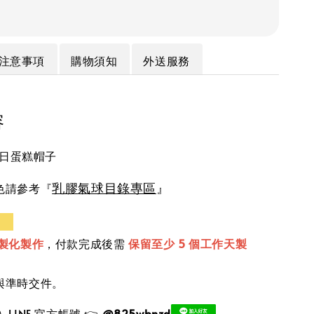
注意事項
購物須知
外送服務
容
日蛋糕帽子
氣球目錄專區
乳膠
』
色請參考『
知
製化製作
，付款完成後需
保留至少 5 個工作天製
與準時交件。
LINE 官方帳號 👉
@825wbnzd