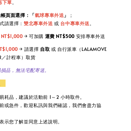
再下單
。
結帳頁面選擇：「
氣球專車外送
」
；
式請選擇：
雙北專車外送
或
台中專車外送
。
滿
NT$1,000
→ 可加購
運費 NT$500
安排專車外送
T$1,000
→ 請選擇
自取
或 自行派車（LALAMOVE
ER／計程車）取貨
易損品，無法宅配寄送。
醒
易耗品，建議於活動前 1～2 小時取件。
前或急件，歡迎私訊與我們確認，我們會盡力協
表示您了解並同意上述說明。