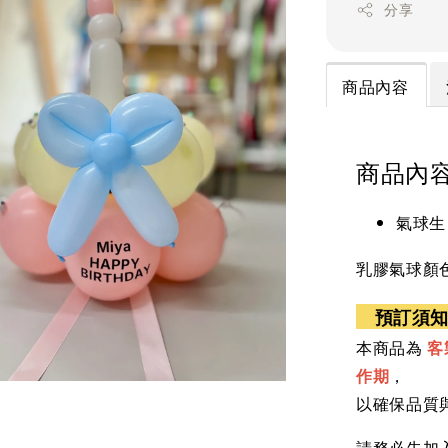
分享
商品內容
商品內
氣球生
乳膠氣球顏
預訂須
本商品為
客
作期
，
以確保品質
請務必先加入 