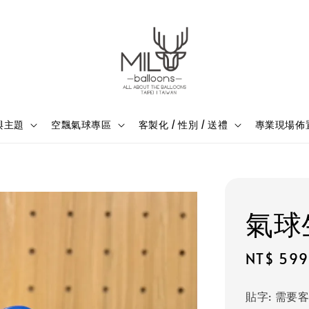
與主題
空飄氣球專區
客製化 / 性別 / 送禮
專業現場佈
氣球
Regular
NT$ 599
price
貼字
: 需要