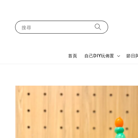
搜尋
首頁
自己DIY玩佈置
節日