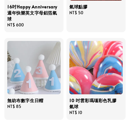
16吋Happy Anniversary
氣球點膠
週年快樂英文字母鋁箔氣
Regular
NT$ 50
球
price
Regular
NT$ 600
price
無紡布數字生日帽
10 吋雲彩瑪瑙彩色乳膠
氣球
Regular
NT$ 85
price
Regular
NT$ 10
price