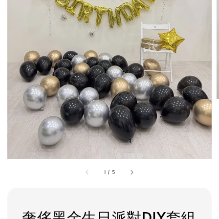
1
/
5
奢侈黑金生日派對DIY套組