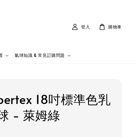
登入
購物車
置
氣球知識 & 常見訂購問題
pertex 18吋標準色乳
球 - 萊姆綠