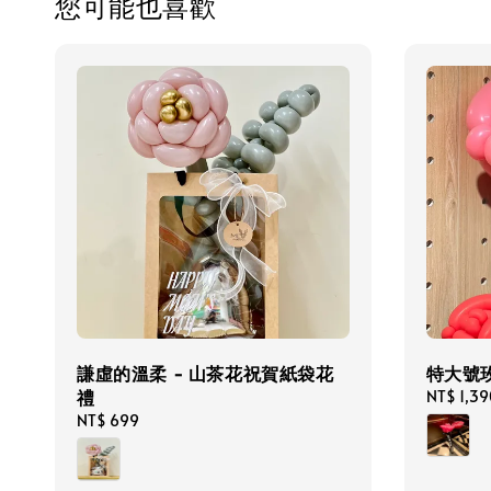
您可能也喜歡
謙虛的溫柔 - 山茶花祝賀紙袋花
特大號
禮
Regular
NT$ 1,39
price
Regular
NT$ 699
price