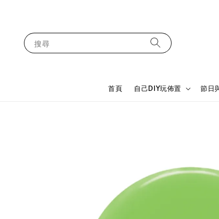
搜尋
首頁
自己DIY玩佈置
節日