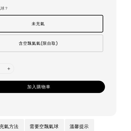
氣球？
未充氣
含空飄氦氣(限自取)
加入購物車
充氣方法
需要空飄氣球
溫馨提示