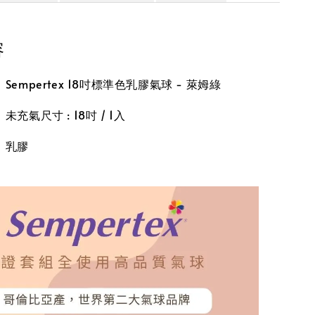
容
empertex 18吋標準色乳膠氣球 - 萊姆綠
充氣尺寸 : 18吋 / 1入
】乳膠
】