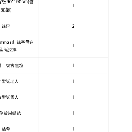
90*190cm(含
1
支架)
線燈
2
ristmas 紅綠字母造
1
聖誕拉旗
 - 復古焦糖
1
立聖誕老人
1
古聖誕雪人
1
條紋蝴蝶結
1
絲帶
1