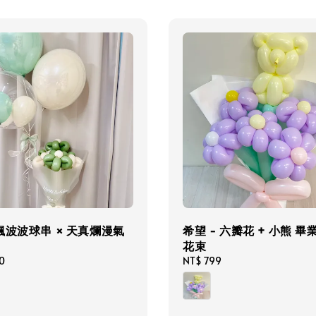
飄波波球串 × 天真爛漫氣
希望 - 六瓣花 + 小熊 畢
花束
0
Regular
NT$ 799
price