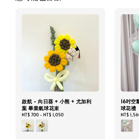
啟航 - 向日葵 + 小熊 + 尤加利
16吋空
葉 畢業氣球花束
球花禮
Regular
NT$ 700
-
NT$ 1,050
Regular
NT$ 1,56
price
price