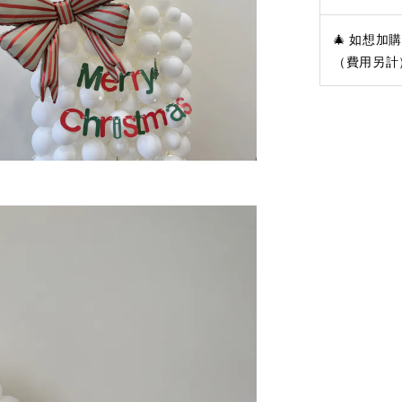
🎄 如想
（費用另計