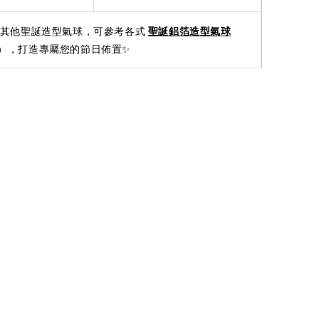
加購其他聖誕造型氣球，可參考各式
聖誕鋁箔造型氣球
），打造專屬您的節日佈置✨