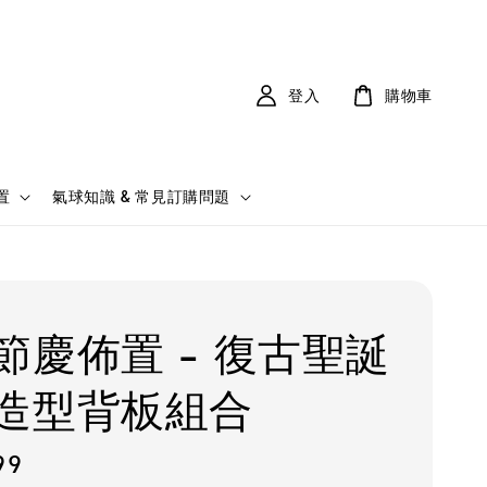
登入
購物車
置
氣球知識 & 常見訂購問題
節慶佈置 - 復古聖誕
造型背板組合
99