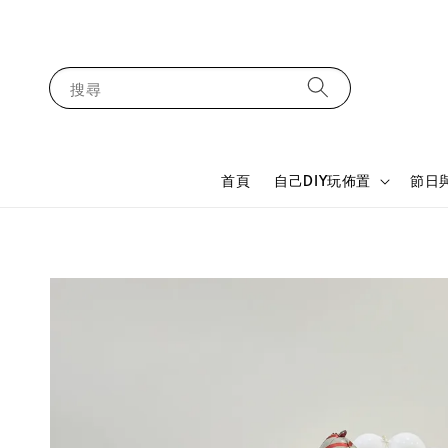
搜尋
首頁
自己DIY玩佈置
節日