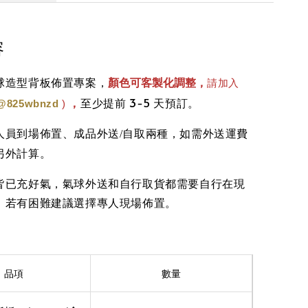
容
，
顏色可客製化調整，
球造型背板佈置專案
請加入
，
至少提前 3-5 天預訂。
@825wbnzd
)
人員到場佈置、成品外送/自取兩種，如需外送運費
。
另外計算
皆已充好氣，氣球外送和自行取貨都需要自行在現
，若有困難建議選擇專人現場佈置。
品項
數量