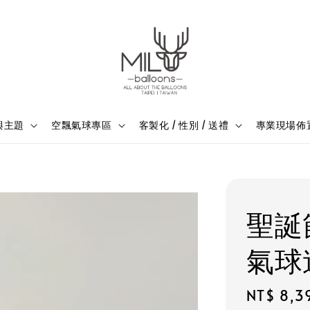
與主題
空飄氣球專區
客製化 / 性別 / 送禮
專業現場佈
聖誕
氣球
Regular
NT$ 8,3