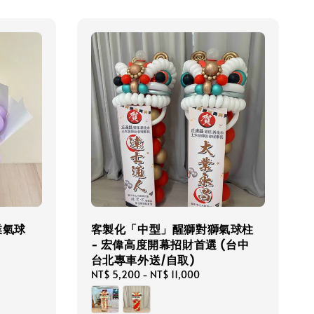
業氣球
客製化「中型」醒獅對獅氣球柱
- 宏偉高度開幕招財首選 (台中
台北專車外送/自取)
Regular
NT$ 5,200
-
NT$ 11,000
price