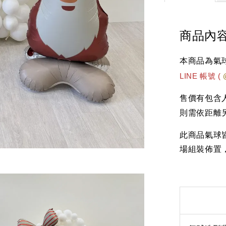
商品內
本商品為氣
LINE 帳號 (
售價有包含
則需依距離
此商品氣球
場組裝佈置