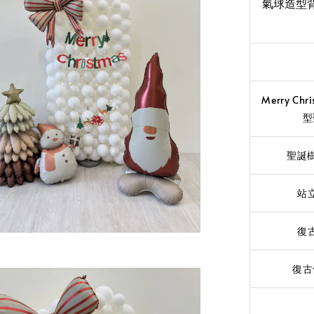
氣球造型背板
Merry Ch
型
聖誕樹
站
復
復古