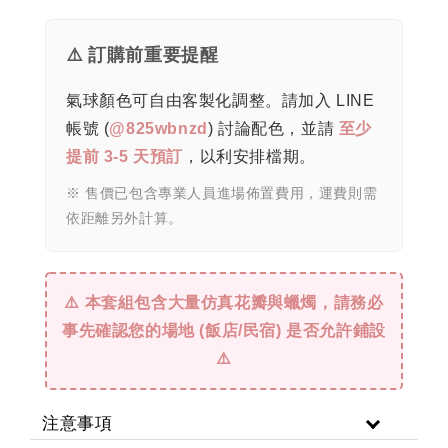
⚠️ 訂購前重要提醒
氣球顏色可自由客製化調整。請加入 LINE
帳號 (
@825wbnzd
) 討論配色，並請
至少
提前 3-5 天預訂
，以利安排檔期。
※ 售價已包含專業人員進場佈置費用，運費則需
依距離另外計算。
⚠️ 本套組包含大量仿真花瓣與蠟燭，請務必
事先確認您的場地 (飯店/民宿) 是否允許鋪設
⚠️
注意事項