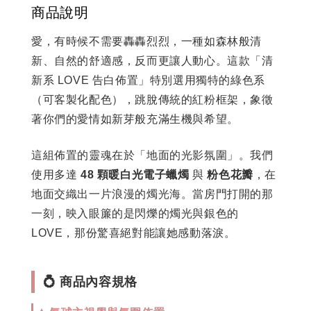
商品說明
愛，有時候不需要轟轟烈烈，一種如森林般清
新、自然的舒適感，反而更讓人動心。這款「清
新系 LOVE 告白佈置」特別選用獨特的綠色系
（可客製化配色），跳脫傳統的紅粉框架，象徵
著你們的愛情如新芽般充滿生機與希望。
這組佈置的靈魂在於「地面的光影氛圍」。我們
使用多達
48 顆暖白光電子蠟燭
與
粉色花瓣
，在
地面交織出一片浪漫的燭光海。當房門打開的那
一刻，映入眼簾的是閃爍的燭光與銀色的
LOVE，那份驚喜絕對能讓她感動落淚。
💍 商品內容規格