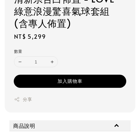
綠意浪漫驚喜氣球套組
(含專人佈置)
Regular
NT$ 5,299
price
數量
加入購物車
分享
商品說明