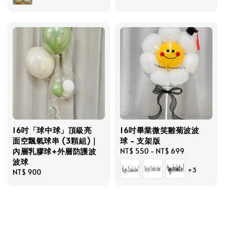
16吋「球中球」頂級亮
16吋畢業微笑雛菊波波
面空飄氣球串 (3顆組)｜
球 - 支架版
內層乳膠球+外層防護波
Regular
NT$ 550
-
NT$ 699
波球
price
+3
Regular
NT$ 900
price