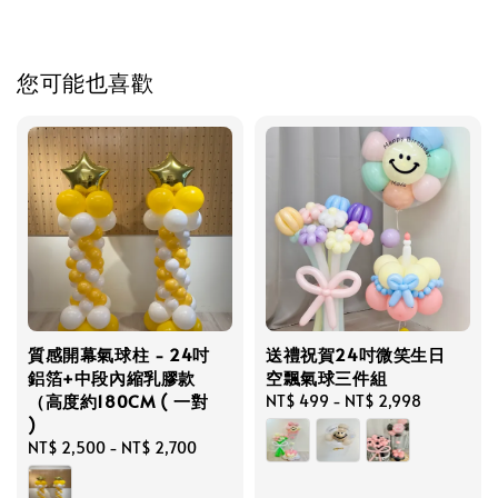
您可能也喜歡
質感開幕氣球柱 - 24吋
送禮祝賀24吋微笑生日
鋁箔+中段內縮乳膠款
空飄氣球三件組
（高度約180CM ( 一對
Regular
NT$ 499
-
NT$ 2,998
)
price
Regular
NT$ 2,500
-
NT$ 2,700
price