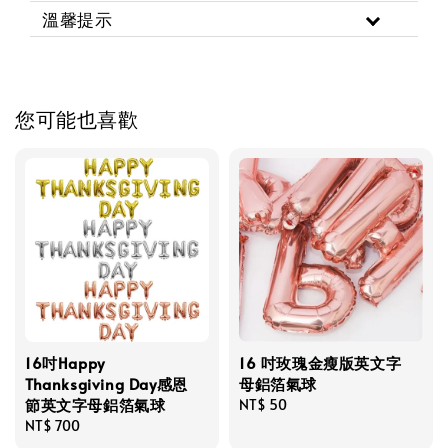
溫馨提示
您可能也喜歡
16吋Happy
16 吋玫瑰金瘦版英文字
Thanksgiving Day感恩
母鋁箔氣球
節英文字母鋁箔氣球
Regular
NT$ 50
Regular
NT$ 700
price
price