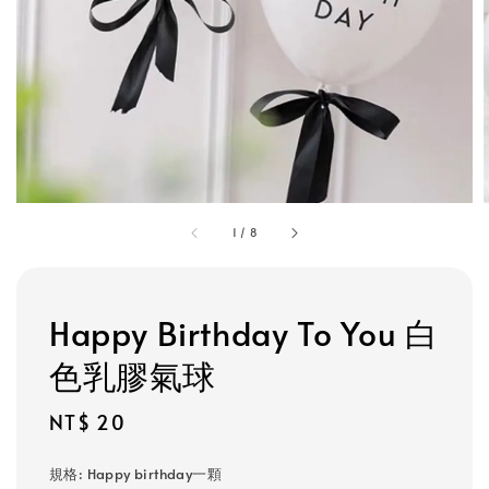
1
/
8
Happy Birthday To You 白
色乳膠氣球
Regular
NT$ 20
price
規格
: Happy birthday一顆