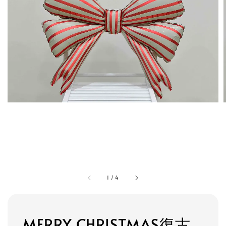
1
/
4
MERRY CHRISTMAS復古