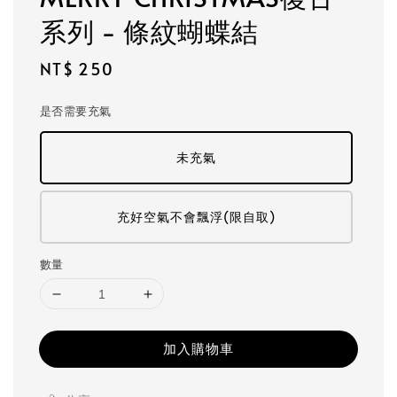
系列 - 條紋蝴蝶結
Regular
NT$ 250
price
是否需要充氣
未充氣
充好空氣不會飄浮(限自取)
數量
加入購物車