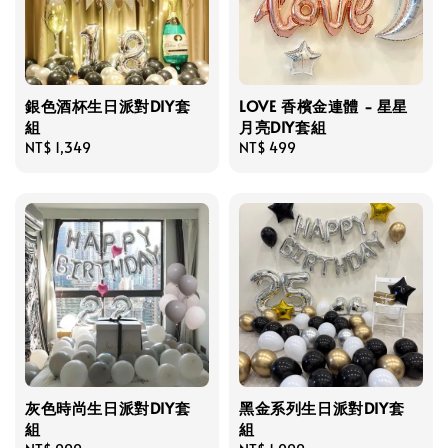
銀色酒杯生日派對DIY套
LOVE 香檳金連體 - 星星
組
月亮DIY套組
Regular
NT$ 1,349
Regular
NT$ 499
price
price
灰色時尚生日派對DIY套
黑金系列生日派對DIY套
組
組