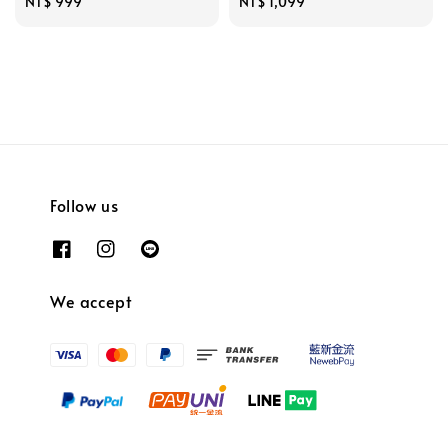
Regular
NT$ 999
Regular
NT$ 1,099
price
price
Follow us
We accept