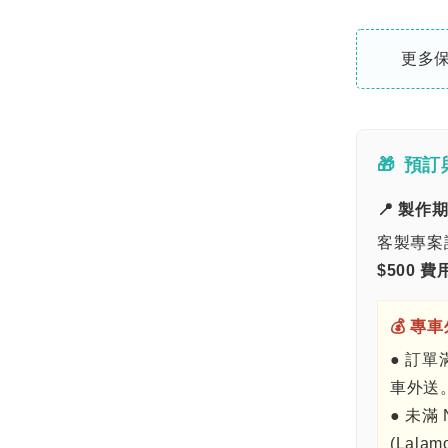
更多
🎁
預訂
📍 製作
客製專案
$500 費
💰 專
● 訂單
車外送
● 未滿 
(Lalam