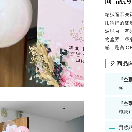
商品說
精緻而不失
用獨特的雙
波球內，有
物盒旁、餐
感，是高 C
🎈 商
『空
―
顆
『空
―
球款) 
質感結
―