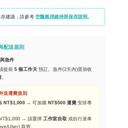
保存建議，請參考
空飄氣球維持與保存說明
。
與配送規則
期與急件
請提前
5 個工作天
預訂。急件(2天內)需加收
用
。
車外送運費規則
滿
NT$1,000
→ 可加購
NT$500 運費
安排專
。
NT$1,000 → 請選擇
工作室自取
或自行派車
ove/Uber) 取貨。