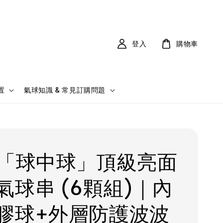
登入
購物車
置
氣球知識 & 常見訂購問題
吋「球中球」頂級亮面
氣球串 (6顆組)｜內
膠球+外層防護波波