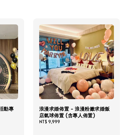
業活動專
浪漫求婚佈置 - 浪漫粉嫩求婚飯
店氣球佈置 (含專人佈置)
Regular
NT$ 9,999
price