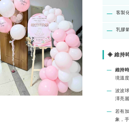
客製化
―
乳膠
―
◈ 維持
―
維持
境溫度
―
波波
澤亮
―
若有
象，