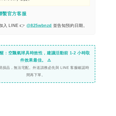
即聯繫官方客服
入 LINE 👉
@825wbnzd
並告知預約日期。
提醒：空飄氣球具時效性，建議活動前 1-2 小時取
件效果最佳。 ⚠️
易損品，無法宅配。外送請務必先與 LINE 客服確認時
間再下單。