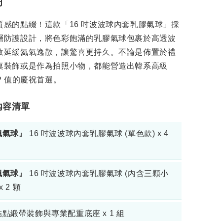
明
質感的點綴！這款「16 吋波波球內套乳膠氣球」採
層防護設計，將色彩飽滿的乳膠氣球包裹於高透波
效延緩氦氣逸散，讓驚喜更持久。不論是佈置於禮
桌裝飾或是作為拍照小物，都能營造出韓系高級
P 值的慶祝首選。
品內容清單
飄氣球』
16 吋波波球內套乳膠氣球 (單色款) x 4
飄氣球』
16 吋波波球內套乳膠氣球 (內含三顆小
x 2 顆
點緞帶裝飾與專業配重底座 x 1 組