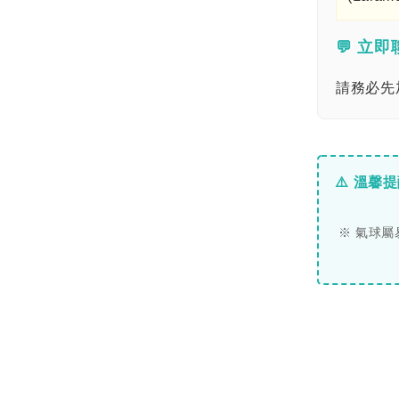
💬 立
請務必先加
⚠️ 溫馨
※ 氣球屬