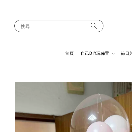
搜尋
首頁
自己DIY玩佈置
節日