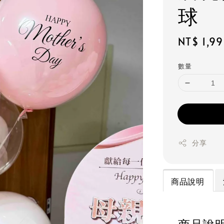
球
Regular
NT$ 1,9
price
數量
分享
商品說明