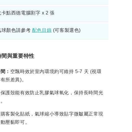
卡點西德電腦割字 x 2 張
氣球顏色請參考
配色目錄
(可客製選色)
時間與重要特性
時間：
空飄時效於室內環境約可維持 5-7 天 (視環
有所差異)。
球保護殼能有效防止乳膠氣球氧化，保持長時間光
麗。
加購客製化貼紙，氣球縮小導致貼字微皺屬正常現
手動壓黏即可。