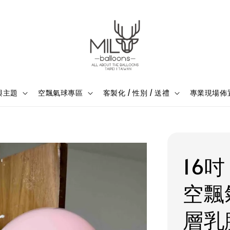
與主題
空飄氣球專區
客製化 / 性別 / 送禮
專業現場佈
16
空飄
層乳