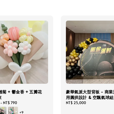
雛菊 + 鬱金香 + 五瓣花
豪華氣派大型背板 - 商
束
用圓拱設計 & 空飄氣球組
-
NT$ 790
Regular
NT$ 25,000
price
+9