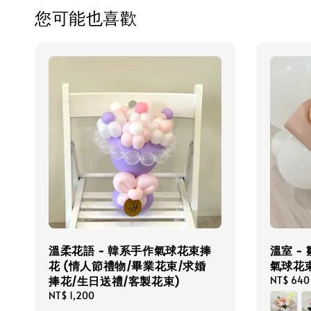
您可能也喜歡
溫柔花語 - 韓系手作氣球花束捧
溫室 - 
花 (情人節禮物/畢業花束/求婚
氣球花
捧花/生日送禮/客製花束)
Regular
NT$ 640
price
Regular
NT$ 1,200
price