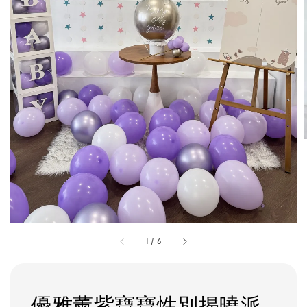
1
/
6
優雅薰紫寶寶性別揭曉派