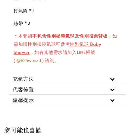
打氣筒 *1
絲帶 *2
＊本套組
不包含
性別揭曉氣球
及
性別投票背板
，如
需加購性別揭曉氣球可參考
性別氣球 Baby
Shower
，如有其他需求請加入LINE帳號
諮詢。
(
@825wbnzd
)
充氣方法
代客佈置
溫馨提示
您可能也喜歡