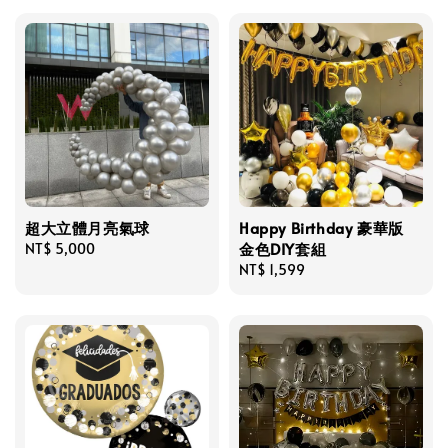
超大立體月亮氣球
Happy Birthday 豪華版
金色DIY套組
Regular
NT$ 5,000
price
Regular
NT$ 1,599
price