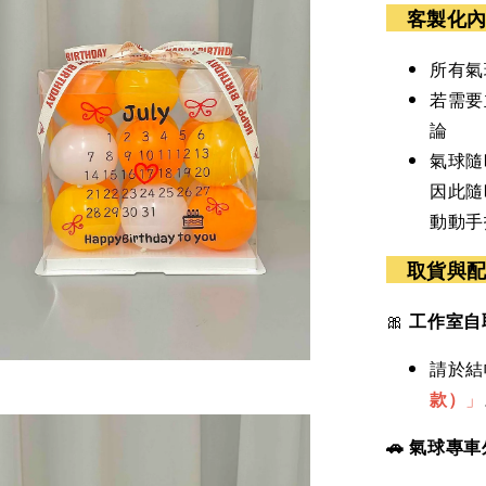
客製化
所有氣
若需要
論
氣球隨
因此隨
動動手
取貨與
🎀
工作室自
請於結
款）
」
🚗 氣球專