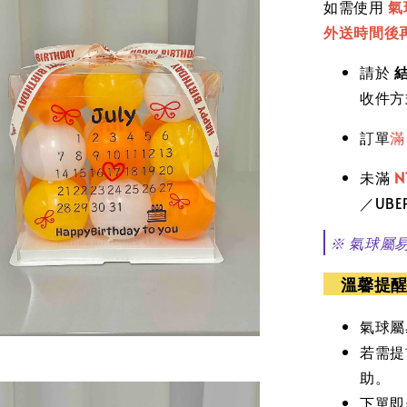
如需使用
氣
外送時間後
請於
收件方
訂單
未滿
N
／UB
※ 氣球屬
溫馨
提
氣球屬
若需提
助。
下單即