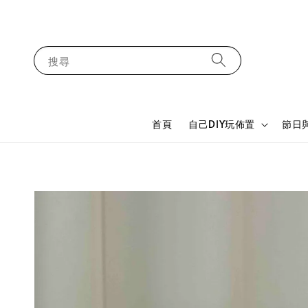
搜尋
首頁
自己DIY玩佈置
節日