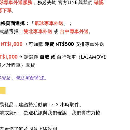
球專車外送服務
，務必先於 官方LINE 與我們
確認
再下單
。
結帳頁面選擇：「
氣球專車外送
」
；
式請選擇：
雙北專車外送
或
台中專車外送
。
滿
NT$1,000
→ 可加購
運費 NT$500
安排專車外送
T$1,000
→ 請選擇
自取
或 自行派車（LALAMOVE
ER／計程車）取貨
易損品，無法宅配寄送。
醒
易耗品，建議於活動前 1～2 小時取件。
前或急件，歡迎私訊與我們確認，我們會盡力協
表示您了解並同意上述說明。