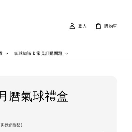
登入
購物車
置
氣球知識 & 常見訂購問題
月曆氣球禮盒
(請與我們聯繫)