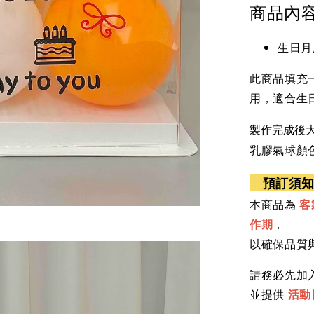
商品內
生日月
此商品填充
用，適合生
製作完成後大
乳膠
氣球顏
預訂須
本商品為
客
作期
，
以確保品質
請務必先加入 
並提供
活動