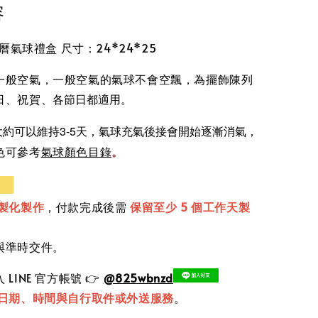
容
曆氣球禮盒 尺寸：24*24*25
一般空氣，一般空氣的氣球不會空飄，為擺飾陳列
日、祝賀、
各節日都適用。
約可以維持3-5天，氣球充氣後接會開始逐漸消氣
，
。
色可參考
氣球顏色目錄
知
製化製作
，付款完成後需
保留至少 5 個工作天製
與準時交件。
LINE 官方帳號 👉
@825wbnzd
日期、時間與自行取件或外送服務
。