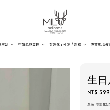
與主題
空飄氣球專區
客製化 / 性別 / 送禮
專業現場佈
生日
Regular
NT$ 599
price
顏色
: 客製化