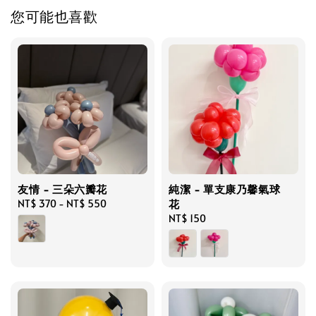
您可能也喜歡
友情 - 三朵六瓣花
純潔 - 單支康乃馨氣球
花
Regular
NT$ 370
-
NT$ 550
price
Regular
NT$ 150
price