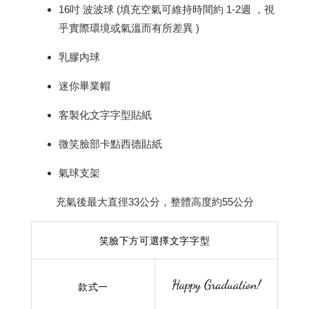
16吋 波波球
(
填充空氣可維持時間約 1-2週 ，
視
乎實際環境或氣溫而有所差異 )
乳膠內球
迷你畢業帽
客製化文字字型貼紙
微笑臉部卡點西德貼紙
氣球支架
充氣後最大直徑33公分，
整體高度約55公分
笑臉下方可選擇文字字型
款式一