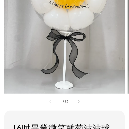
1
/
13
16吋畢業微笑雛菊波波球