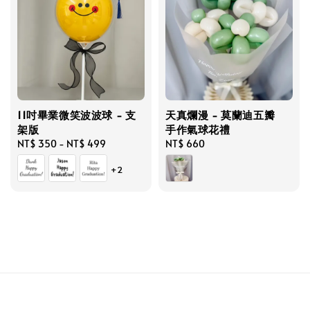
11吋畢業微笑波波球 - 支
天真爛漫 - 莫蘭迪五瓣
架版
手作氣球花禮
Regular
NT$ 350
-
NT$ 499
Regular
NT$ 660
price
price
+2