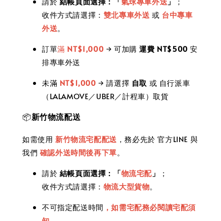
請於
結帳頁面選擇：「
氣球專車外送
」
；
收件方式請選擇：
雙北專車外送
或
台中專車
外送
。
訂單
滿
NT$1,000
→ 可加購
運費 NT$500
安
排專車外送
未滿
NT$1,000
→ 請選擇
自取
或 自行派車
（LALAMOVE／UBER／計程車）取貨
📦
新竹物流配送
如需使用
新竹物流宅配配送
，務必先於 官方LINE 與
我們
確認外送時間後再下單
。
請於
結帳頁面選擇：「
物流宅配
」
；
收件方式請選擇：
物流大型貨物
。
不可指定配送時間
，如需宅配務必閱讀宅配須
知
。