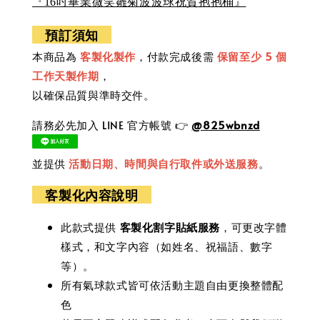
『16吋畢業微笑雛菊波波球祝賀抱抱桶』
預訂須知
本商品為
客製化製作
，付款完成後需
保留至少 5 個
工作天製作期
，
以確保品質與準時交件。
請務必先加入 LINE 官方帳號 👉
@825wbnzd
並提供
活動日期、時間與自行取件或外送服務
。
客製化內容說明
此款式提供
客製化
割字貼紙服務
，可更改字體
樣式，和文字內容（如姓名、祝福語、數字
等）。
所有氣球款式皆可依活動主題自由更換整體配
色