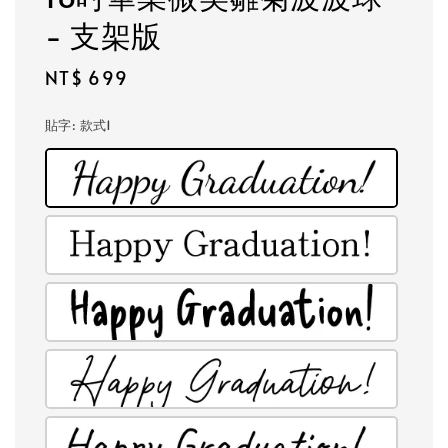
- 支架版
Regular
NT$ 699
price
貼字
: 款式1