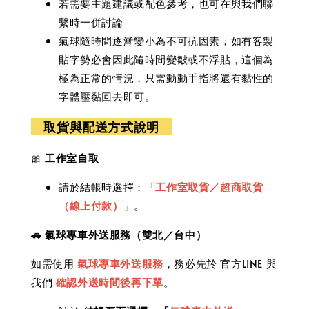
若需要主題建議或配色參考，也可在與我們聯
繫時一併討論
氣球隨時間逐漸變小為不可抗因素，如有客製
貼字勢必會因此隨時間變皺或不浮貼，這個為
極為正常的情況，只需動動手指將還有黏性的
字體壓黏回去即可。
取貨與配送方式說明
🎀
工作室自取
請於結帳時選擇：
「
工作室取貨／超商取貨
（線上付款）
」
。
🚗 氣球專車外送服務（雙北／台中）
如需使用
氣球專車外送服務
，務必先於 官方LINE 與
我們
確認外送時間後再下單
。