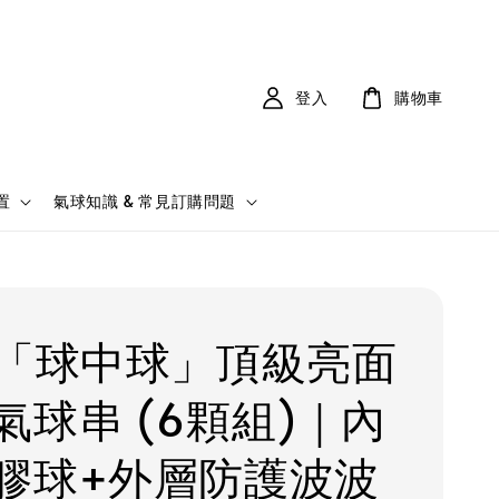
登入
購物車
置
氣球知識 & 常見訂購問題
吋「球中球」頂級亮面
氣球串 (6顆組)｜內
膠球+外層防護波波