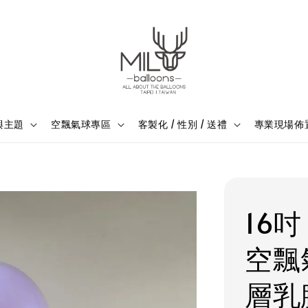
與主題
空飄氣球專區
客製化 / 性別 / 送禮
專業現場佈
16
空飄
層乳