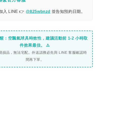
入 LINE 👉
@825wbnzd
並告知預約日期。
提醒：空飄氣球具時效性，建議活動前 1-2 小時取
件效果最佳。 ⚠️
易損品，無法宅配。外送請務必先與 LINE 客服確認時
間再下單。