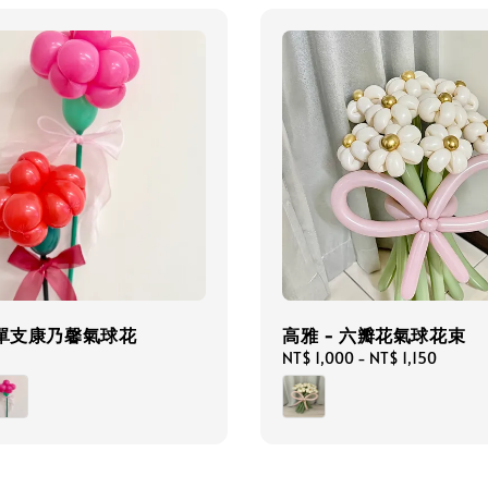
 單支康乃馨氣球花
高雅 - 六瓣花氣球花束
Regular
NT$ 1,000
-
NT$ 1,150
price