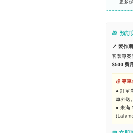
更多
🎁
預訂
📍 製作
客製專案
$500 費
💰 專
● 訂單
車外送
● 未滿 
(Lalam
💬 立