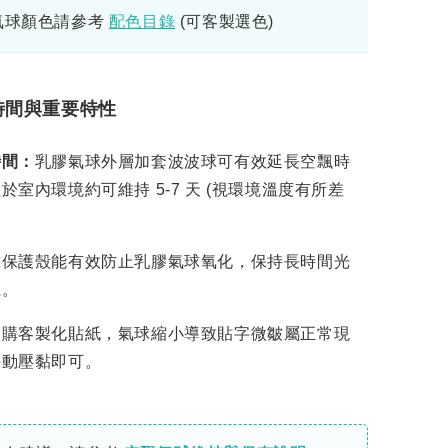
氣球顏色請參考
配色目錄
(可客製選色)
時間與重要特性
時間：
乳膠氣球外層加套波波球可有效延長空飄時
於室內環境約可維持 5-7 天 (視環境溫度有所差
球保護殼能有效防止乳膠氣球氧化，保持長時間光
麗。
加購客製化貼紙，氣球縮小導致貼字微皺屬正常現
手動壓黏即可。