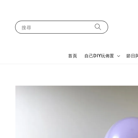
搜尋
首頁
自己DIY玩佈置
節日