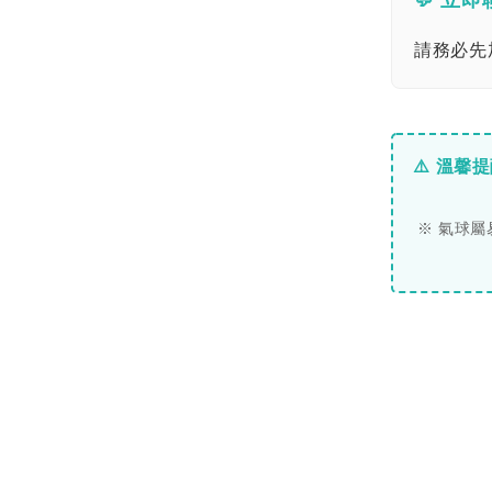
請務必先加
⚠️ 溫馨
※ 氣球屬