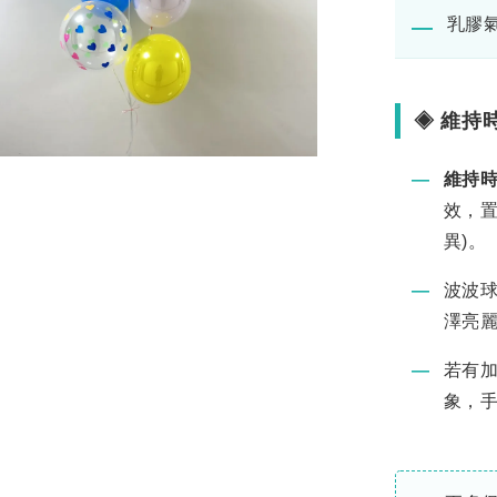
乳膠
―
◈ 維持
―
維持
效，置
異)。
―
波波
澤亮
―
若有
象，