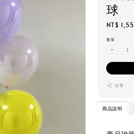
球
Regular
NT$ 1,5
price
數量
分享
商品說明