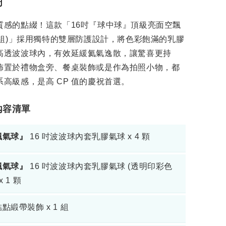
明
質感的點綴！這款「16吋『球中球』頂級亮面空飄
顆組)」採用獨特的雙層防護設計，將色彩飽滿的乳膠
高透波波球內，有效延緩氦氣逸散，讓驚喜更持
佈置於禮物盒旁、餐桌裝飾或是作為拍照小物，都
高級感，是高 CP 值的慶祝首選。
品內容清單
飄氣球』
16 吋波波球內套乳膠氣球 x 4 顆
飄氣球』
16 吋波波球內套乳膠氣球 (透明印彩色
x 1 顆
點緞帶裝飾 x 1 組