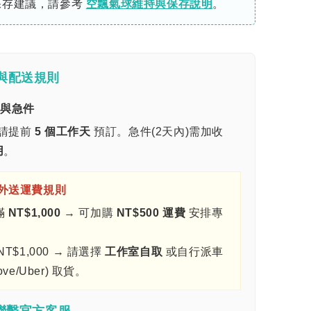
保存建議，請參考
空飄氣球維持與保存說明
。
與配送規則
期與急件
請提前
5 個工作天
預訂。急件(2天內)需加收
用
。
車外送運費規則
滿
NT$1,000
→ 可加購
NT$500 運費
安排專
。
NT$1,000 → 請選擇
工作室自取
或自行派車
ove/Uber) 取貨。
即聯繫官方客服