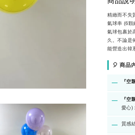
商品說
精緻而不失
氣球串 (6
氣球包裹於
久。不論是
能營造出韓系
🎈 商
『空
―
『空
―
愛心) 
質感結
―