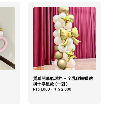
質感開幕氣球柱 - 全乳膠蝴蝶結
與十字星款 (一對)
Regular
NT$ 1,800
-
NT$ 2,000
price