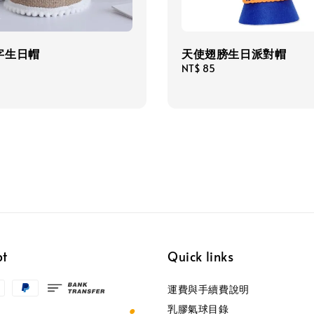
字生日帽
天使翅膀生日派對帽
Regular
NT$ 85
price
pt
Quick links
運費與手續費說明
乳膠氣球目錄