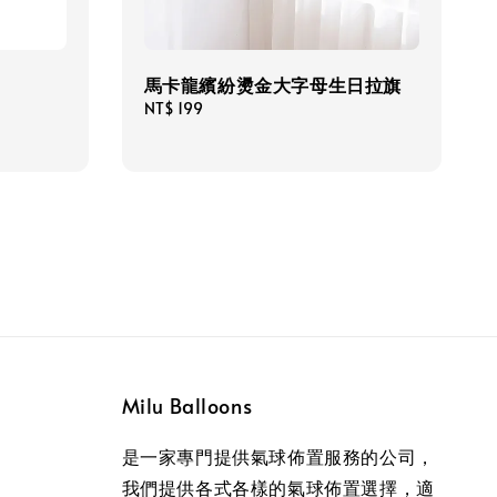
馬卡龍繽紛燙金大字母生日拉旗
Regular
NT$ 199
price
Milu Balloons
是一家專門提供氣球佈置服務的公司，
我們提供各式各樣的氣球佈置選擇，適