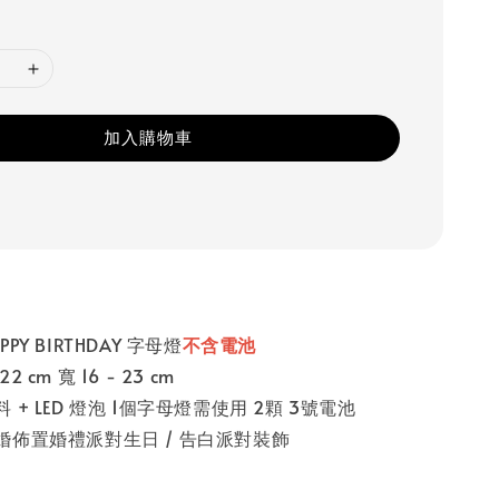
加入購物車
Y BIRTHDAY 字母燈
不含電池
cm 寬 16 - 23 cm
+ LED 燈泡 1個字母燈需使用 2顆 3號電池
婚佈置婚禮派對生日 / 告白派對裝飾