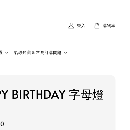
登入
購物車
置
氣球知識 & 常見訂購問題
PY BIRTHDAY 字母燈
50