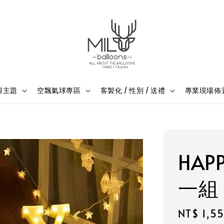
與主題
空飄氣球專區
客製化 / 性別 / 送禮
專業現場佈
HAP
一組
Regular
NT$ 1,5