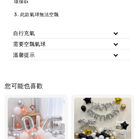
環保👍
3. 此款氣球無法空飄
自行充氣
需要空飄氣球
溫馨提示
您可能也喜歡