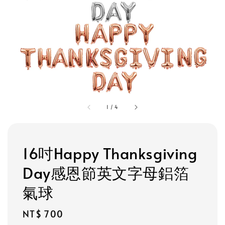
1
/
4
16吋Happy Thanksgiving
Day感恩節英文字母鋁箔
氣球
Regular
NT$ 700