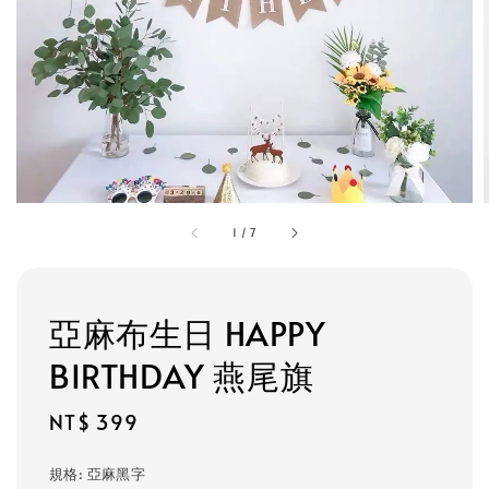
1
/
7
亞麻布生日 HAPPY
BIRTHDAY 燕尾旗
Regular
NT$ 399
price
規格
: 亞麻黑字