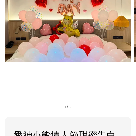
1
/
5
愛神小熊情人節甜蜜告白