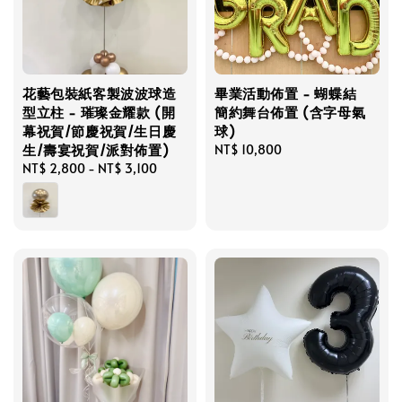
花藝包裝紙客製波波球造
畢業活動佈置 - 蝴蝶結
型立柱 - 璀璨金耀款 (開
簡約舞台佈置 (含字母氣
幕祝賀/節慶祝賀/生日慶
球)
生/壽宴祝賀/派對佈置)
Regular
NT$ 10,800
Regular
NT$ 2,800
-
NT$ 3,100
price
price