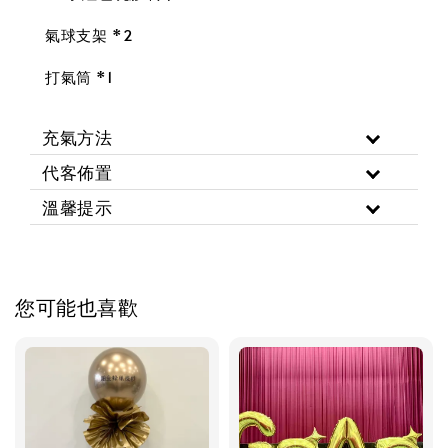
氣球支架 *2
打氣筒 *1
充氣方法
代客佈置
溫馨提示
您可能也喜歡