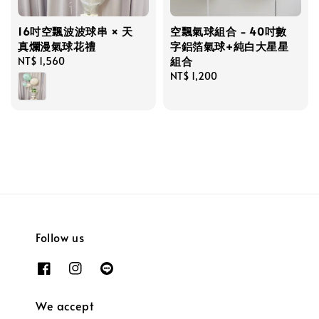
16吋空飄波波球串 × 天
空飄氣球組合 - 40吋數
真爛漫氣球花禮
字鋁箔氣球+純白大星星
組合
Regular
NT$ 1,560
price
Regular
NT$ 1,200
price
Follow us
We accept